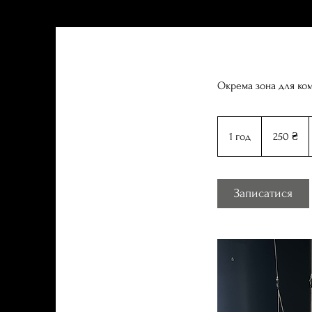
Окрема зона для ком
250
українських
1 год
1
250 ₴
гривень
г
о
Записатися